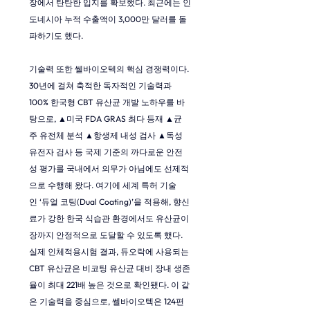
장에서 탄탄한 입지를 확보했다. 최근에는 인
도네시아 누적 수출액이 3,000만 달러를 돌
파하기도 했다.
기술력 또한 쎌바이오텍의 핵심 경쟁력이다. 
30년에 걸쳐 축적한 독자적인 기술력과 
100% 한국형 CBT 유산균 개발 노하우를 바
탕으로, ▲미국 FDA GRAS 최다 등재 ▲균
주 유전체 분석 ▲항생제 내성 검사 ▲독성 
유전자 검사 등 국제 기준의 까다로운 안전
성 평가를 국내에서 의무가 아님에도 선제적
으로 수행해 왔다. 여기에 세계 특허 기술
인 ‘듀얼 코팅(Dual Coating)’을 적용해, 향신
료가 강한 한국 식습관 환경에서도 유산균이 
장까지 안정적으로 도달할 수 있도록 했다. 
실제 인체적용시험 결과, 듀오락에 사용되는 
CBT 유산균은 비코팅 유산균 대비 장내 생존
율이 최대 221배 높은 것으로 확인됐다. 이 같
은 기술력을 중심으로, 쎌바이오텍은 124편