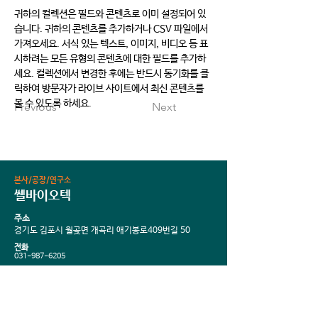
귀하의 컬렉션은 필드와 콘텐츠로 이미 설정되어 있
습니다. 귀하의 콘텐츠를 추가하거나 CSV 파일에서 
가져오세요. 서식 있는 텍스트, 이미지, 비디오 등 표
시하려는 모든 유형의 콘텐츠에 대한 필드를 추가하
세요. 컬렉션에서 변경한 후에는 반드시 동기화를 클
릭하여 방문자가 라이브 사이트에서 최신 콘텐츠를 
볼 수 있도록 하세요.
Previous
Next
본사/공장/연구소
쎌바이오텍
주소
경기도 김포시 월곶면 개곡리 애기봉로409번길 50
전화
031-987-6205